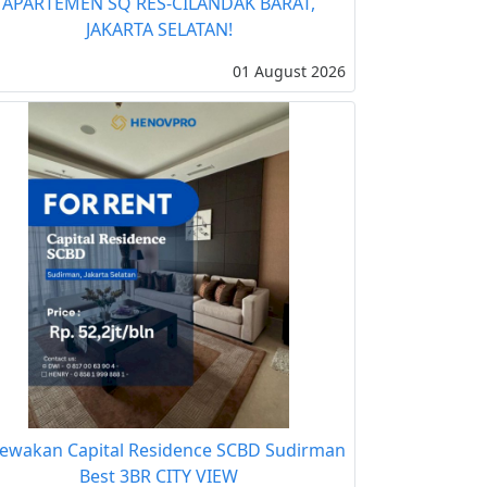
APARTEMEN SQ RES-CILANDAK BARAT,
JAKARTA SELATAN!
01 August 2026
ewakan Capital Residence SCBD Sudirman
Best 3BR CITY VIEW