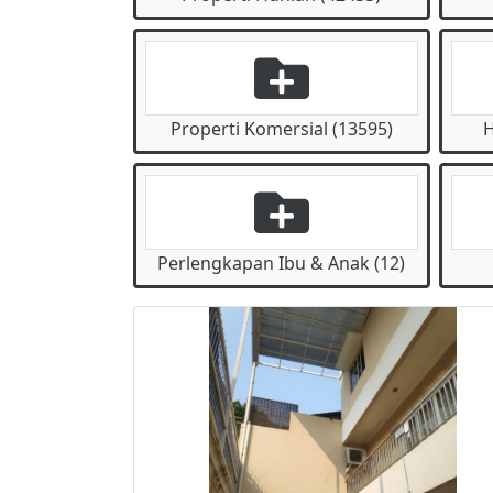
Properti Komersial (13595)
H
Perlengkapan Ibu & Anak (12)