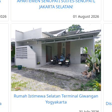
A
APARTEMEN SENOPATI SUITES-SENOPATI,
JAKARTA SELATAN!
2026
01 August 2026
Rumah Istimewa Selatan Terminal Giwangan
Yogyakarta
a
Dis
31 July 2026