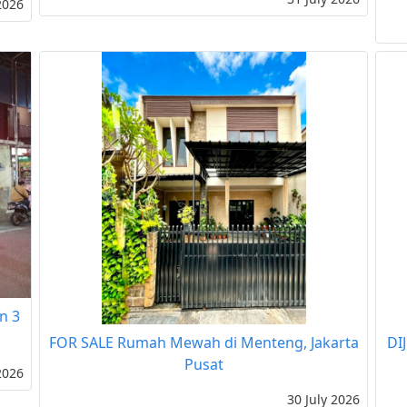
2026
n 3
FOR SALE Rumah Mewah di Menteng, Jakarta
DI
Pusat
2026
30 July 2026