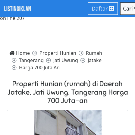
Notice: Trying to access array offset on value of type null in
Daftar
Cari
/home/websiteden/public_html/listingiklan.com/core/core
on line 207
Home
Properti Hunian
Rumah
Tangerang
Jati Uwung
Jatake
Harga 700 Juta An
Properti Hunian (rumah) di Daerah
Jatake, Jati Uwung, Tangerang Harga
700 Juta-an