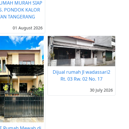
RUMAH MURAH SIAP
S. PONDOK KALOR
TAN TANGERANG
01 August 2026
Dijual rumah Jl wadassari2
Rt. 03 Rw. 02 No. 17
30 July 2026
E Rumah Mewah di