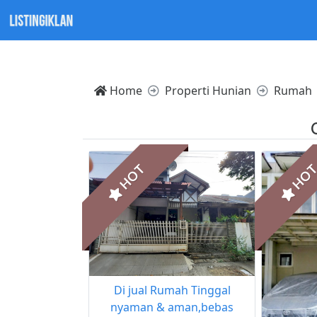
Notice: Trying to access array offset on value of type null
Home
Properti Hunian
Rumah
HOT
HO
Di jual Rumah Tinggal
nyaman & aman,bebas