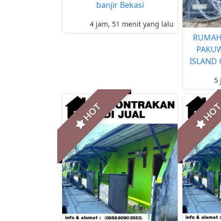
banjir Bekasi
4 jam, 51 menit yang lalu
RUMAH 
PAKUW
ISLAND 
5 
HOT
HO