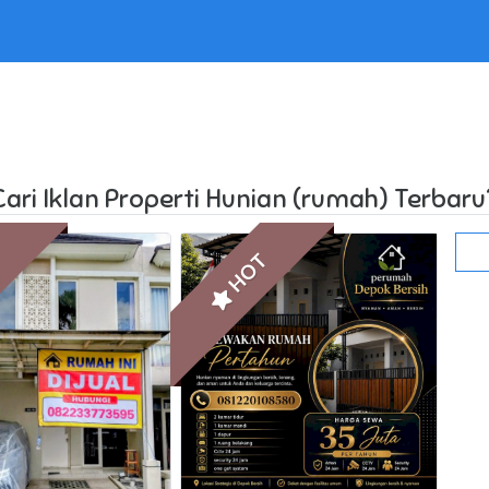
 in /home/websiteden/public_html/listingiklan.com/core/core
Cari Iklan Properti Hunian (rumah) Terbaru
T
HOT