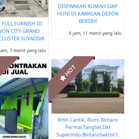
DISEWAKAN RUMAH SIAP
HUNI DI KAWASAN DEPOK
BERSIH!
FULL FURNISH DI
ON CITY GRAND
5 jam, 11 menit yang lalu
CLUSTER SUVADIVA
jam, 7 menit yang lalu
T
HOT
Rmh Cantik, Bumi Bintaro
Permai,TangSel,Dkt
Superindo BintaroSektor1,