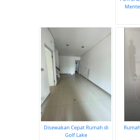
Menten
Disewakan Cepat Rumah di
Rumah 
Golf Lake