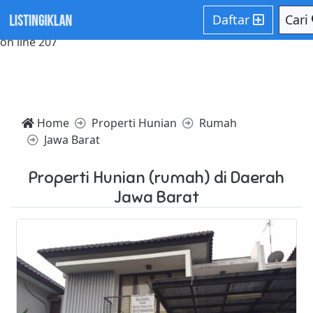
Notice: Trying to access array offset on value of type null in
Daftar
Cari
/home/websiteden/public_html/listingiklan.com/core/core
on line 207
Home
Properti Hunian
Rumah
Jawa Barat
Properti Hunian (rumah) di Daerah
Jawa Barat