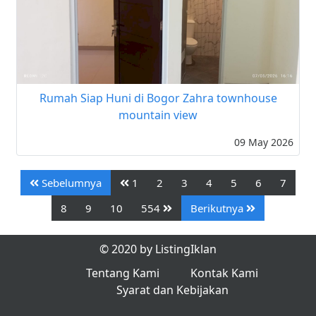
Rumah Siap Huni di Bogor Zahra townhouse
mountain view
09 May 2026
Sebelumnya
1
2
3
4
5
6
7
8
9
10
554
Berikutnya
© 2020 by ListingIklan
Tentang Kami
Kontak Kami
Syarat dan Kebijakan