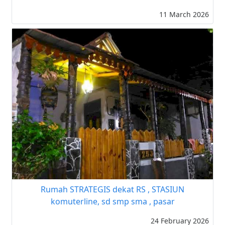
11 March 2026
Rumah STRATEGIS dekat RS , STASIUN
komuterline, sd smp sma , pasar
24 February 2026