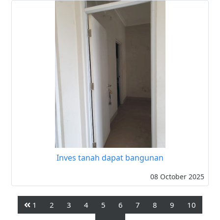
Inves tanah dapat bangunan
08 October 2025
1
2
3
4
5
6
7
8
9
10