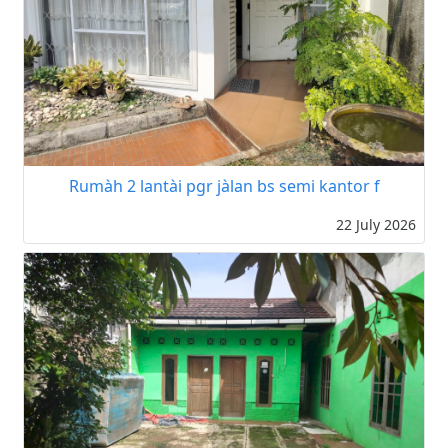
Rumàh 2 lantài pgr jàlan bs semi kantor f
22 July 2026