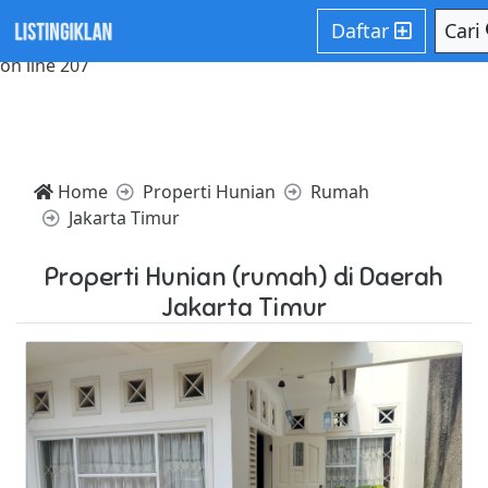
Notice: Trying to access array offset on value of type null in
Daftar
Cari
/home/websiteden/public_html/listingiklan.com/core/core
on line 207
Home
Properti Hunian
Rumah
Jakarta Timur
Properti Hunian (rumah) di Daerah
Jakarta Timur