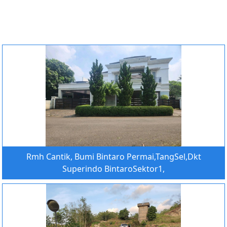
Rmh Cantik, Bumi Bintaro Permai,TangSel,Dkt
Superindo BintaroSektor1,