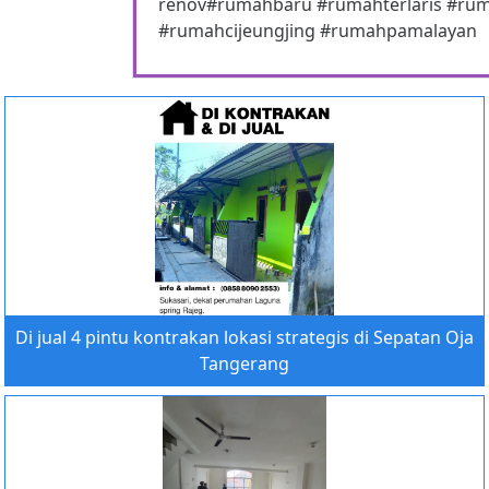
renov#rumahbaru #rumahterlaris #rum
#rumahcijeungjing #rumahpamalayan
Di jual 4 pintu kontrakan lokasi strategis di Sepatan Oja
Tangerang