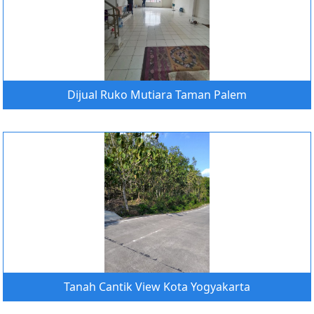
Dijual Ruko Mutiara Taman Palem
Tanah Cantik View Kota Yogyakarta