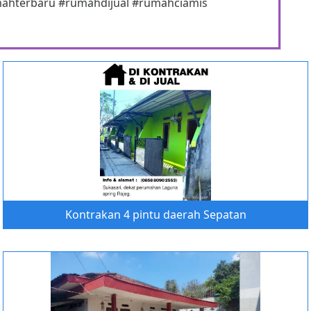
ahterbaru #rumahdijual #rumahciamis
Kontrakan 4 pintu daerah Sepatan