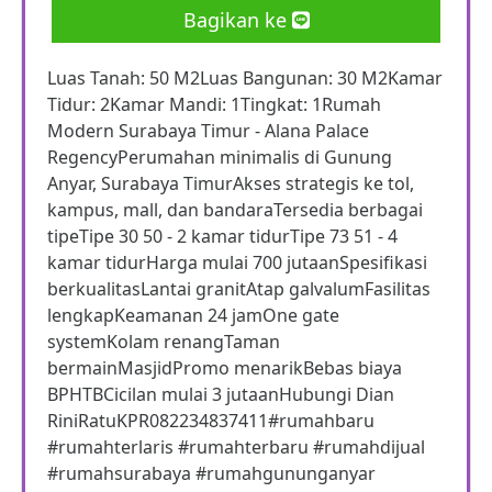
Bagikan ke
Luas Tanah: 50 M2Luas Bangunan: 30 M2Kamar
Tidur: 2Kamar Mandi: 1Tingkat: 1Rumah
Modern Surabaya Timur - Alana Palace
RegencyPerumahan minimalis di Gunung
Anyar, Surabaya TimurAkses strategis ke tol,
kampus, mall, dan bandaraTersedia berbagai
tipeTipe 30 50 - 2 kamar tidurTipe 73 51 - 4
kamar tidurHarga mulai 700 jutaanSpesifikasi
berkualitasLantai granitAtap galvalumFasilitas
lengkapKeamanan 24 jamOne gate
systemKolam renangTaman
bermainMasjidPromo menarikBebas biaya
BPHTBCicilan mulai 3 jutaanHubungi Dian
RiniRatuKPR082234837411#rumahbaru
#rumahterlaris #rumahterbaru #rumahdijual
#rumahsurabaya #rumahgununganyar