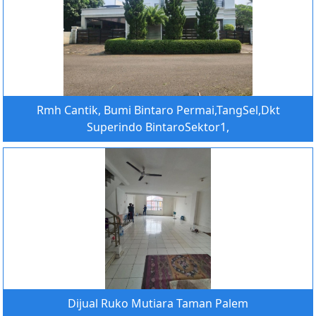
Rmh Cantik, Bumi Bintaro Permai,TangSel,Dkt
Superindo BintaroSektor1,
Dijual Ruko Mutiara Taman Palem