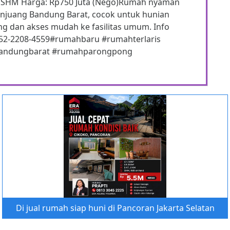
t : SHM Harga: Rp750 Juta (Nego)Rumah nyaman
hanjuang Bandung Barat, cocok untuk hunian
g dan akses mudah ke fasilitas umum. Info
852-2208-4559#rumahbaru #rumahterlaris
bandungbarat #rumahparongpong
Di jual rumah siap huni di Pancoran Jakarta Selatan