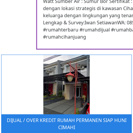
Watt Sumber Air : Sumur Bor Sertifika
dengan lokasi strategis di kawasan Ci
keluarga dengan lingkungan yang tenan
Lengkap & Survey:Iwan SetiawanWA: 0
#rumahterbaru #rumahdijual #rumah
#rumahcihanjuang
DIJUAL / OVER KREDIT RUMAH PERMANEN SIAP HUNI
CIMAHI