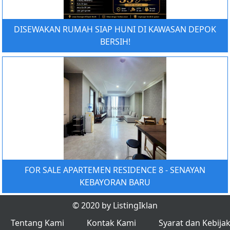
DISEWAKAN RUMAH SIAP HUNI DI KAWASAN DEPOK
BERSIH!
FOR SALE APARTEMEN RESIDENCE 8 - SENAYAN
KEBAYORAN BARU
© 2020 by ListingIklan
Tentang Kami
Kontak Kami
Syarat dan Kebija