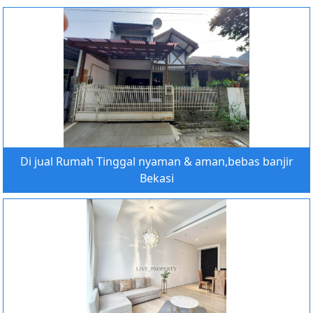
Di jual Rumah Tinggal nyaman & aman,bebas banjir
Bekasi