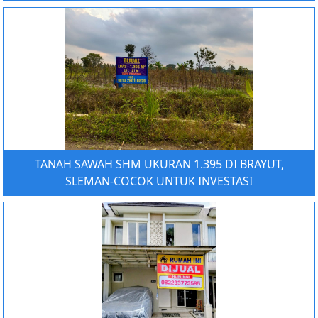
TANAH SAWAH SHM UKURAN 1.395 DI BRAYUT,
SLEMAN-COCOK UNTUK INVESTASI