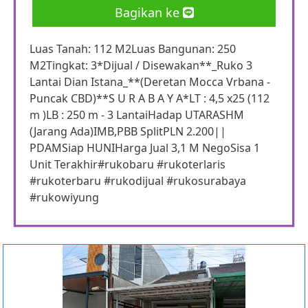
Bagikan ke
Luas Tanah: 112 M2Luas Bangunan: 250
M2Tingkat: 3*Dijual / Disewakan**_Ruko 3
Lantai Dian Istana_**(Deretan Mocca Vrbana -
Puncak CBD)**S U R A B A Y A*LT : 4,5 x25 (112
m )LB : 250 m - 3 LantaiHadap UTARASHM
(Jarang Ada)IMB,PBB SplitPLN 2.200||
PDAMSiap HUNIHarga Jual 3,1 M NegoSisa 1
Unit Terakhir#rukobaru #rukoterlaris
#rukoterbaru #rukodijual #rukosurabaya
#rukowiyung