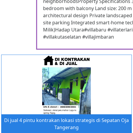
neighborhoodsProperty Specifications 3
bedroom with balcony Land size: 200 m
architectural design Private landscape
site parking Integrated smart-home tech
Milik)Hadap Utara#villabaru #villaterlari
#villakutaselatan #villajimbaran
Di jual 4 pintu kontrakan lokasi strategis di Sepatan Oja
Tangerang