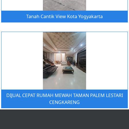
Tanah Cantik View Kota Yogyakarta
DIJUAL CEPAT RUMAH MEWAH TAMAN PALEM LESTARI
CENGKARENG