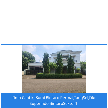
Rmh Cantik, Bumi Bintaro Permai,TangSel,Dkt
Superindo BintaroSektor1,