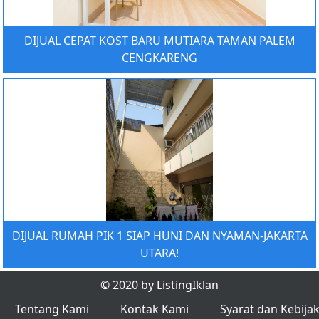
DIJUAL CEPAT KOST BARU MUTIARA TAMAN PALEM
CENGKARENG
DIJUAL RUMAH PIK 1 SIAP HUNI DAN NYAMAN-JAKARTA
UTARA!
© 2020 by ListingIklan
Tentang Kami
Kontak Kami
Syarat dan Kebija