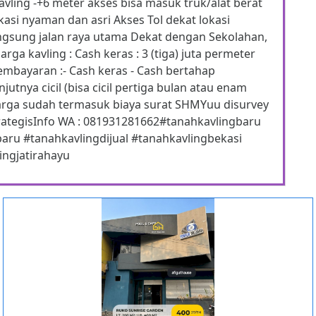
kavling -+6 meter akses bisa masuk truk/alat berat
kasi nyaman dan asri Akses Tol dekat lokasi
angsung jalan raya utama Dekat dengan Sekolahan,
rga kavling : Cash keras : 3 (tiga) juta permeter
Pembayaran :- Cash keras - Cash bertahap
utnya cicil (bisa cicil pertiga bulan atau enam
rga sudah termasuk biaya surat SHMYuu disurvey
strategisInfo WA : 081931281662#tanahkavlingbaru
baru #tanahkavlingdijual #tanahkavlingbekasi
ingjatirahayu