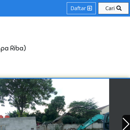
Daftar
Cari
npa Riba)