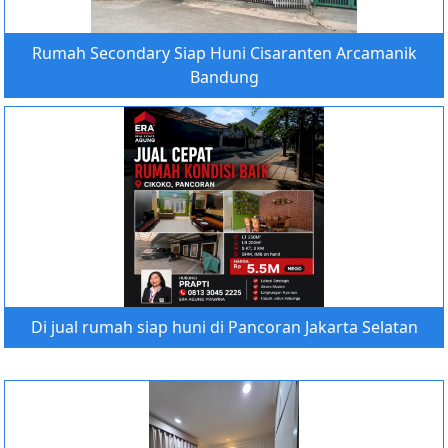
Rumah Secondary Siap Huni Cisaranten Arcamanik
Bandung
Di jual rumah siap huni di Pancoran Jakarta Selatan