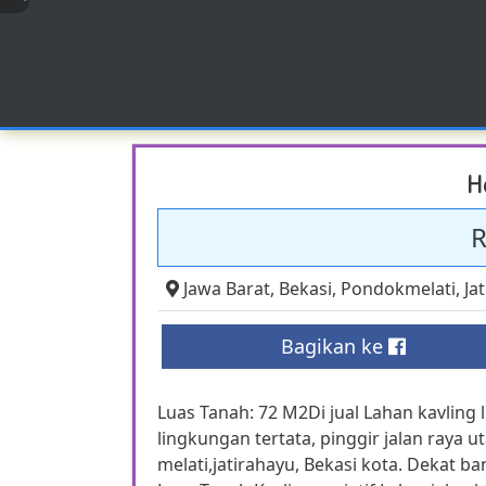
H
R
Jawa Barat
,
Bekasi
,
Pondokmelati
,
Ja
Bagikan ke
Luas Tanah: 72 M2Di jual Lahan kavling l
lingkungan tertata, pinggir jalan raya u
melati,jatirahayu, Bekasi kota. Dekat ba