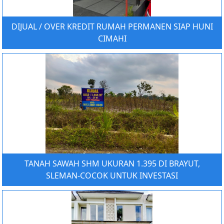
DIJUAL / OVER KREDIT RUMAH PERMANEN SIAP HUNI
CIMAHI
TANAH SAWAH SHM UKURAN 1.395 DI BRAYUT,
SLEMAN-COCOK UNTUK INVESTASI