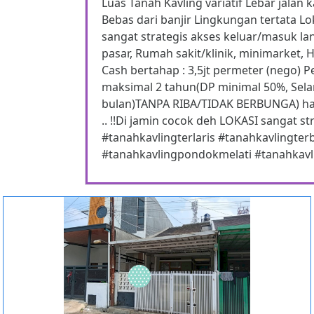
Luas Tanah Kavling variatif Lebar jalan 
Bebas dari banjir Lingkungan tertata Lo
sangat strategis akses keluar/masuk l
pasar, Rumah sakit/klinik, minimarket, Ha
Cash bertahap : 3,5jt permeter (nego) 
maksimal 2 tahun(DP minimal 50%, Selanj
bulan)TANPA RIBA/TIDAK BERBUNGA) ha
.. !!Di jamin cocok deh LOKASI sangat 
#tanahkavlingterlaris #tanahkavlingter
#tanahkavlingpondokmelati #tanahkavl