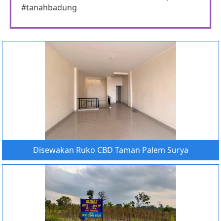
#tanahbadung
Disewakan Ruko CBD Taman Palem Surya