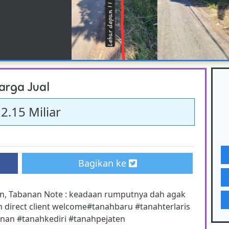
arga Jual
 2.15 Miliar
Bagikan ke
ten, Tabanan Note : keadaan rumputnya dah agak
 direct client welcome#tanahbaru #tanahterlaris
nan #tanahkediri #tanahpejaten