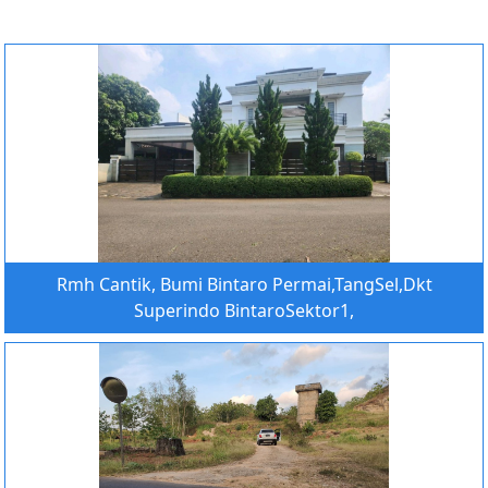
Rmh Cantik, Bumi Bintaro Permai,TangSel,Dkt
Superindo BintaroSektor1,