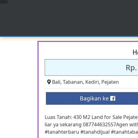
H
Rp.
Bali
,
Tabanan
,
Kediri
,
Pejaten
Bagikan ke
Luas Tanah: 430 M2 Land for Sale Peja
liar ya sekarang 087744632557Agen with
#tanahterbaru #tanahdijual #tanahtaba