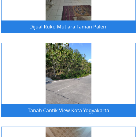
Dijual Ruko Mutiara Taman Palem
Tanah Cantik View Kota Yogyakarta